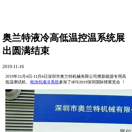
奥兰特液冷高低温控温系统展
出圆满结束
2019-11-16
2019
年
月
日
月
日深圳市奥兰特机械有限公司携新能源专用高
11
4
-11
6
低温测试机、
电池包液冷系统
参加了
深圳国际锂展览会 ！
IBTE2019