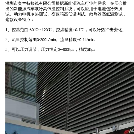
深圳市奥兰特接线有限公司根据新能源汽车行业的需求，在展会推
出的新能源汽车液冷高低温控制系统，可以应用于电池包冷热测
试、动力电机冷热测试、变速箱高低温测试、散热器高低温测试，
这款设备特点：
1
、控温范围
℃∽
℃，控温精度±
℃，可以冷热冲击变化。
-60
120
0.1
2
、流量控制范围
。流量精度±
0-200L/min
0.1L/min.
3
、可以压力调节，压力恒定
；精度
0~400Kpa
5
Kpa.