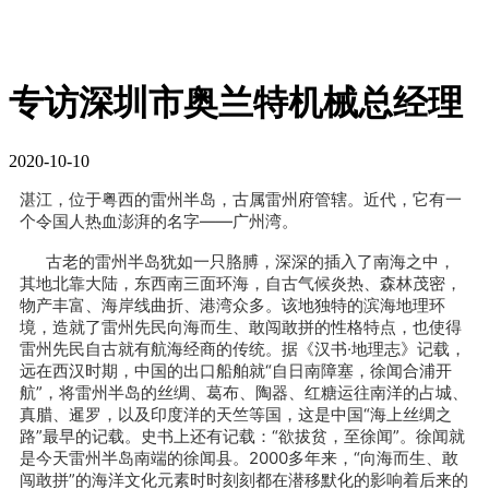
专访深圳市奥兰特机械总经理
2020-10-10
湛江，位于粤西的雷州半岛，古属雷州府管辖。近代，它有一
个令国人热血澎湃的名字——广州湾。
古老的雷州半岛犹如一只胳膊，深深的插入了南海之中，
其地北靠大陆，东西南三面环海，自古气候炎热、森林茂密，
物产丰富、海岸线曲折、港湾众多。该地独特的滨海地理环
境，造就了雷州先民向海而生、敢闯敢拼的性格特点，也使得
雷州先民自古就有航海经商的传统。据《汉书·地理志》记载，
远在西汉时期，中国的出口船舶就“自日南障塞，徐闻合浦开
航”，将雷州半岛的丝绸、葛布、陶器、红糖运往南洋的占城、
真腊、暹罗，以及印度洋的天竺等国，这是中国“海上丝绸之
路”最早的记载。史书上还有记载：“欲拔贫，至徐闻”。徐闻就
是今天雷州半岛南端的徐闻县。2000多年来，“向海而生、敢
闯敢拼”的海洋文化元素时时刻刻都在潜移默化的影响着后来的