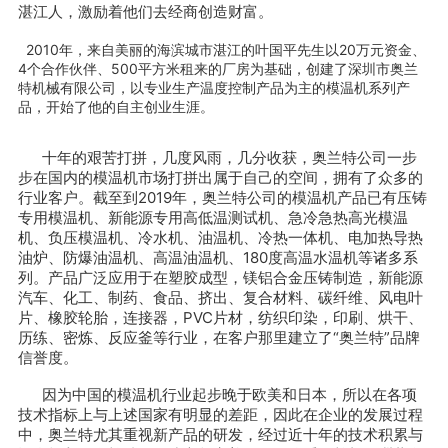
湛江人，激励着他们去经商创造财富。
2010年，来自美丽的海滨城市湛江的叶国平先生以20万元资金、
4个合作伙伴、500平方米租来的厂房为基础，创建了深圳市奥兰
特机械有限公司，以专业生产温度控制产品为主的模温机系列产
品，开始了他的自主创业生涯。
十年的艰苦打拼，几度风雨，几分收获，奥兰特公司一步
步在国内的模温机市场打拼出属于自己的空间，拥有了众多的
行业客户。截至到2019年，奥兰特公司的模温机产品已有压铸
专用模温机、新能源专用高低温测试机、急冷急热高光模温
机、负压模温机、冷水机、油温机、冷热一体机、电加热导热
油炉、防爆油温机、高温油温机、180度高温水温机等诸多系
列。产品广泛应用于在塑胶成型，镁铝合金压铸制造，新能源
汽车、化工、制药、食品、挤出、复合材料、碳纤维、风电叶
片、橡胶轮胎，连接器，PVC片材，纺织印染，印刷、烘干、
历练、密炼、反应釜等行业，在客户那里建立了“奥兰特”品牌
信誉度。
因为中国的模温机行业起步晚于欧美和日本，所以在各项
技术指标上与上述国家有明显的差距，因此在企业的发展过程
中，奥兰特尤其重视新产品的研发，经过近十年的技术积累与