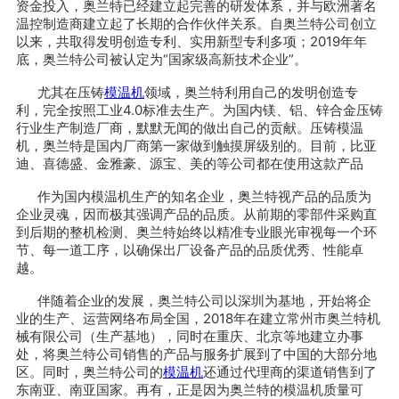
资金投入，奥兰特已经建立起完善的研发体系，并与欧洲著名
温控制造商建立起了长期的合作伙伴关系。自奥兰特公司创立
以来，共取得发明创造专利、实用新型专利多项；2019年年
底，奥兰特公司被认定为“国家级高新技术企业”。
尤其在压铸
模温机
领域，奥兰特利用自己的发明创造专
利，完全按照工业4.0标准去生产。为国内镁、铝、锌合金压铸
行业生产制造厂商，默默无闻的做出自己的贡献。压铸模温
机，奥兰特是国内厂商第一家做到触摸屏级别的。目前，比亚
迪、喜德盛、金雅豪、源宝、美的等公司都在使用这款产品
作为国内模温机生产的知名企业，奥兰特视产品的品质为
企业灵魂，因而极其强调产品的品质。从前期的零部件采购直
到后期的整机检测、奥兰特始终以精准专业眼光审视每一个环
节、每一道工序，以确保出厂设备产品的品质优秀、性能卓
越。
伴随着企业的发展，奥兰特公司以深圳为基地，开始将企
业的生产、运营网络布局全国，2018年在建立常州市奥兰特机
械有限公司（生产基地），同时在重庆、北京等地建立办事
处，将奥兰特公司销售的产品与服务扩展到了中国的大部分地
区。同时，奥兰特公司的
模温机
还通过代理商的渠道销售到了
东南亚、南亚国家。再有，正是因为奥兰特的模温机质量可