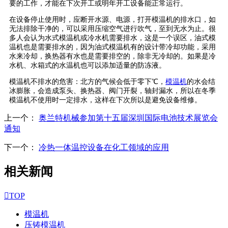
要的工作，才能在下次开工或明年开工设备能正常运行。
在设备停止使用时，应断开水源、电源，打开模温机的排水口，如
无法排除干净的，可以采用压缩空气进行吹气，至到无水为止。很
多人会认为水式模温机或冷水机需要排水，这是一个误区，油式模
温机也是需要排水的，因为油式模温机有的设计带冷却功能，采用
水来冷却，换热器有水也是需要排空的，除非无冷却的。如果是冷
水机、水箱式的水温机也可以添加适量的防冻液。
模温机不排水的危害：北方的气候会低于零下
℃，
模温机
的水会结
冰膨胀，会造成泵头、换热器、阀门开裂，轴封漏水，所以在冬季
模温机不使用时一定排水，这样在下次所以是避免设备维修。
上一个：
奥兰特机械参加第十五届深圳国际电池技术展览会
通知
下一个：
冷热一体温控设备在化工领域的应用
相关新闻

TOP
模温机
压铸模温机