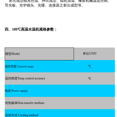
射出成型模具控温、押出成型、辊轮加温、橡胶机械温度控制、
导光板、光学镜头、光碟、连接器之射出成型等。
四、
180℃高温水温机
规格参数：
单位UNIT
模型Model
℃
温控范围
Control
range
温控精度Temp.control accuracy
℃
电源
Power
supply
传热媒体Heat.transfer medium
冷却方式 Cooling method