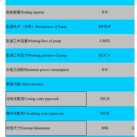
加热能量Heating capacity
KW
泵浦马力（功率）Horsepower of Pump
HP/KW
泵浦工作流量Working flow of pump
L/MIN
泵浦工作压力Working pressure of pump
KG/C㎡
大电力消耗Maximum power consumption
KW
警报功能 Alarm function
冷却水配管Cooing water pipework
INCH
循环水配管Circulating water pipework
INCH
外型尺寸External dimensions
MM
82