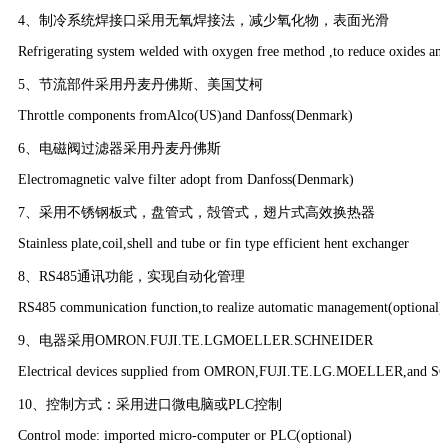
4、制冷系统焊接口采用无氧焊接法，减少氧化物，表面光滑
Refrigerating system welded with oxygen free method ,to reduce oxides and
5、节流部件采用丹麦丹佛斯、美国艾柯
Throttle components fromAlco(US)and Danfoss(Denmark)
6、电磁阀过滤器采用丹麦丹佛斯
Electromagnetic valve filter adopt from Danfoss(Denmark)
7、采用不锈钢板式，盘管式，殻管式，翅片式高效换热器
Stainless plate,coil,shell and tube or fin type efficient hent exchanger
8、RS485通讯功能，实现自动化管理
RS485 communication function,to realize automatic management(optional)
9、电器采用OMRON.FUJI.TE.LGMOELLER.SCHNEIDER
Electrical devices supplied from OMRON,FUJI.TE.LG.MOELLER,and 
10、控制方式：采用进口微电脑或PLC控制
Control mode: imported micro-computer or PLC(optional)