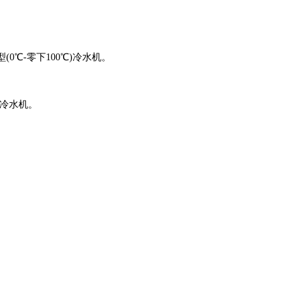
0℃-零下100℃)冷水机。
蚀冷水机。