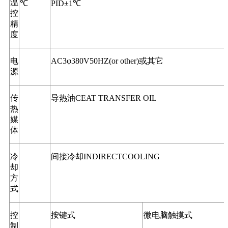
温
℃
PID±1℃
控
精
度
电
AC3φ380V50HZ(or other)或其它
源
传
导热油CEAT TRANSFER OIL
热
媒
体
冷
间接冷却INDIRECTCOOLING
却
方
式
控
按键式
微电脑触摸式
制