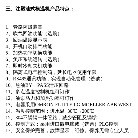
三、注塑油式模温机产品特点：
1、管路防爆装置
2、吹气回油功能（选购）
3、回油温度显示表
4、开机自动排气功能
5、加热功率切换功能
6、负压系统运转（选购）
7、即时冷却关机功能
8、隔离式电气控制箱，延长电器使用年限
9、RS485通讯功能，实现自动化管理（选购）
10、热油BY—PASS泄压回路
11、多点温度控制机组可订作
12、油泵马力和加热功率可订作
13、电器采用OMRON.FUJI.TE.LG.MOELLER.ABB.WEST.
14、温度控制范围：进水温+30℃→200℃
15、304不锈钢一体管路，减少管阻及锈垢
16、控制方式：采用进口微电脑或（选购）PLC控制
17、安全保护完善，故障显示，维修。保养无需专业人员