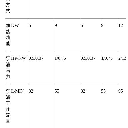
方
式
KW
6
9
6
9
12
加
热
功
能
HP/KW
0.5/0.37
1/0.75
0.5/0.37
1/0.75
2/1.5
泵
浦
马
力
L/MIN
32
55
32
55
95
泵
浦
工
作
流
量