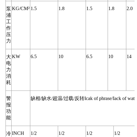
KG/CM²
1.5
1.8
1.5
1.8
2.0
泵
浦
工
作
压
力
KW
6.5
10
6.5
10
14
大
电
力
消
耗
警
缺相/缺水/超温/过载/反转Icak of phrase/Iack of water/ove
报
功
能
INCH
1/2
1/2
1/2
1/2
冷